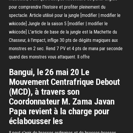
pour comprendre l’histoire et profiter pleinement du
spectacle. Article utilisé pour la jungle [modifier | modifier le
wikicode] Jungle de la saison 5 [modifier | modifier le
wikicode] L'article de base de la jungle est la Machette du
Chasseur, à l'impact, inflige 30 pts de dégâts magiques aux
monstres en 2 sec. Rend 7 PV et 4 pts de mana par seconde
quand des monstres vous attaquent. Il offre
Bangui, le 26 mai 20 Le
Mouvement Centrafrique Debout
(MCD), à travers son
Coordonnateur M. Zama Javan
Papa revient à la charge pour
éclabousser les
Il peut s'agir de brosses ordinaires et de brosses-brosses.