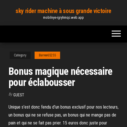
Skip
sky rider machine à sous grande victoire
to
mobilnye-igryhmqc.web.app
the
content
Category
Barree65255
Bonus magique nécessaire
pour éclabousser
By
GUEST
Unique s'est donc fendu d'un bonus exclusif pour nos lecteurs,
un bonus qui ne se refuse pas, un bonus qui ne mange pas de
pain et qui ne se fait pas prier. 15 euros donc juste pour