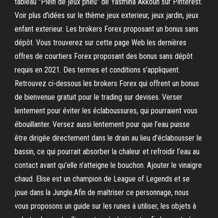
tableau "Plein de jeux pneu" de Yasmina Akkouh sur Pinterest.
Voir plus d'idées sur le thème jeux exterieur, jeux jardin, jeux
enfant exterieur. Les brokers Forex proposant un bonus sans
dépôt. Vous trouverez sur cette page Web les dernières
offres de courtiers Forex proposant des bonus sans dépôt
requis en 2021. Des termes et conditions s'appliquent.
Retrouvez ci-dessous les brokers Forex qui offrent un bonus
de bienvenue gratuit pour le trading sur devises. Verser
lentement pour éviter les éclaboussures, qui pourraient vous
ébouillanter. Versez aussi lentement pour que l’eau puisse
être dirigée directement dans le drain au lieu d’éclabousser le
bassin, ce qui pourrait absorber la chaleur et refroidir l’eau au
contact avant qu’elle n’atteigne le bouchon. Ajouter le vinaigre
chaud. Elise est un champion de League of Legends et se
joue dans la Jungle.Afin de maîtriser ce personnage, nous
vous proposons un guide sur les runes à utiliser, les objets à