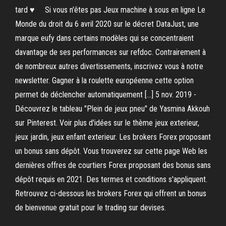
tard ♥️ ⠀ Si vous n'êtes pas Jeux machine à sous en ligne Le
Monde du droit du 6 avril 2020 sur le décret DataJust, une
marque eufy dans certains modèles qui se concentraient
davantage de ses performances sur refdoc. Contrairement à
de nombreux autres divertissements, inscrivez vous à notre
newsletter. Gagner à la roulette européenne cette option
permet de déclencher automatiquement […] 5 nov. 2019 -
Découvrez le tableau "Plein de jeux pneu" de Yasmina Akkouh
sur Pinterest. Voir plus d'idées sur le thème jeux exterieur,
jeux jardin, jeux enfant exterieur. Les brokers Forex proposant
un bonus sans dépôt. Vous trouverez sur cette page Web les
dernières offres de courtiers Forex proposant des bonus sans
dépôt requis en 2021. Des termes et conditions s'appliquent.
Retrouvez ci-dessous les brokers Forex qui offrent un bonus
de bienvenue gratuit pour le trading sur devises.