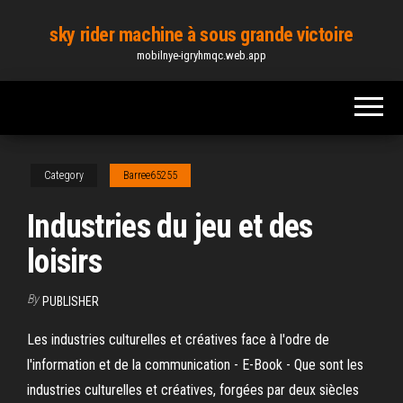
Skip
sky rider machine à sous grande victoire
to
mobilnye-igryhmqc.web.app
the
content
Category
Barree65255
Industries du jeu et des
loisirs
By
PUBLISHER
Les industries culturelles et créatives face à l'odre de
l'information et de la communication - E-Book - Que sont les
industries culturelles et créatives, forgées par deux siècles