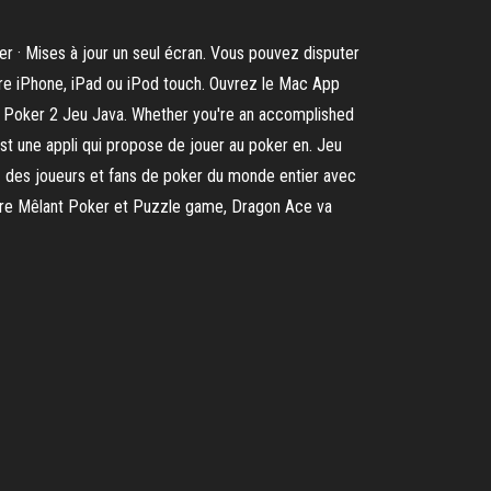
 · Mises à jour un seul écran. Vous pouvez disputer
tre iPhone, iPad ou iPod touch. Ouvrez le Mac App
 Poker 2 Jeu Java. Whether you're an accomplished
t une appli qui propose de jouer au poker en. Jeu
z des joueurs et fans de poker du monde entier avec
ttre Mêlant Poker et Puzzle game, Dragon Ace va