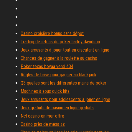
Casino croisière bonus sans dépôt
Trading de jetons de poker harley davidson
Jeux amusants à jouer tout en discutant en ligne
Chances de gagner à la roulette au casino
Poker texas boyaa versi 434
Règles de base pour gagner au blackjack
Q3 quelles sont les différentes mains de poker
Machines à sous quick hits
Jeux amusants pour adolescents à jouer en ligne
Jeux gratuits de casino en ligne gratuits
Ncl casino en mer offre
Casino près de mesa az