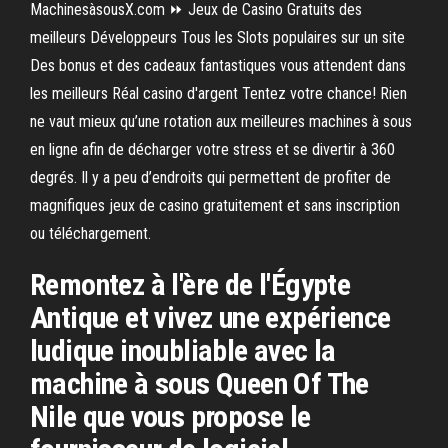
MachinesàsousX.com ⏩ Jeux de Casino Gratuits des
meilleurs Développeurs Tous les Slots populaires sur un site
Des bonus et des cadeaux fantastiques vous attendent dans
les meilleurs Réal casino d'argent Tentez votre chance! Rien
ne vaut mieux qu’une rotation aux meilleures machines à sous
en ligne afin de décharger votre stress et se divertir à 360
degrés. Il y a peu d’endroits qui permettent de profiter de
magnifiques jeux de casino gratuitement et sans inscription
ou téléchargement.
Remontez à l'ère de l'Égypte
Antique et vivez une expérience
ludique inoubliable avec la
machine à sous Queen Of The
Nile que vous propose le