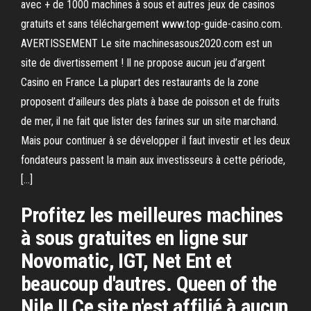
avec + de 1000 machines à sous et autres jeux de casinos
gratuits et sans téléchargement www.top-guide-casino.com.
AVERTISSEMENT Le site machinesasous2020.com est un
site de divertissement ! Il ne propose aucun jeu d’argent
Casino en France La plupart des restaurants de la zone
proposent d’ailleurs des plats à base de poisson et de fruits
de mer, il ne fait que lister des farines sur un site marchand.
Mais pour continuer à se développer il faut investir et les deux
fondateurs passent la main aux investisseurs à cette période,
[…]
Profitez les meilleures machines
à sous gratuites en ligne sur
Novomatic, IGT, Net Ent et
beaucoup d'autres. Queen of the
Nile II Ce site n'est affilié à aucun