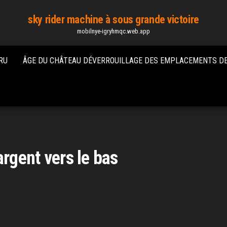
sky rider machine à sous grande victoire
mobilnye-igryhmqc.web.app
RU
ÂGE DU CHÂTEAU DÉVERROUILLAGE DES EMPLACEMENTS DE
argent vers le bas