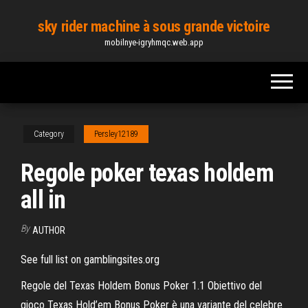
Skip
sky rider machine à sous grande victoire
to
mobilnye-igryhmqc.web.app
the
content
Category
Persley12189
Regole poker texas holdem
all in
By
AUTHOR
See full list on gamblingsites.org
Regole del Texas Holdem Bonus Poker 1.1 Obiettivo del
gioco Texas Hold’em Bonus Poker è una variante del celebre