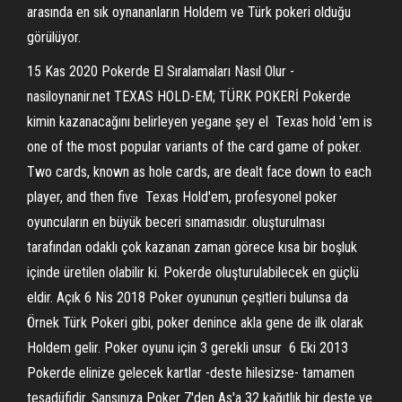
arasında en sık oynananların Holdem ve Türk pokeri olduğu
görülüyor.
15 Kas 2020 Pokerde El Sıralamaları Nasıl Olur -
nasiloynanir.net TEXAS HOLD-EM; TÜRK POKERİ Pokerde
kimin kazanacağını belirleyen yegane şey el Texas hold 'em is
one of the most popular variants of the card game of poker.
Two cards, known as hole cards, are dealt face down to each
player, and then five Texas Hold'em, profesyonel poker
oyuncuların en büyük beceri sınamasıdır. oluşturulması
tarafından odaklı çok kazanan zaman görece kısa bir boşluk
içinde üretilen olabilir ki. Pokerde oluşturulabilecek en güçlü
eldir. Açık 6 Nis 2018 Poker oyununun çeşitleri bulunsa da
Örnek Türk Pokeri gibi, poker denince akla gene de ilk olarak
Holdem gelir. Poker oyunu için 3 gerekli unsur 6 Eki 2013
Pokerde elinize gelecek kartlar -deste hilesizse- tamamen
tesadüfidir. Şansınıza Poker 7'den As'a 32 kağıtlık bir deste ve