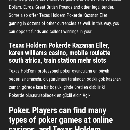
Dollars, Euros, Great British Pounds and other legal tender.
Some also offer Texas Holdem Pokerde Kazanan Eller
gaming in dozens of other currencies as well. In this way, you
can deposit funds and collect winnings in your
Texas Holdem Pokerde Kazanan Eller,
karen williams casino, mobile roulette
south africa, train station mehr slots
Texas Hold'em, profesyonel poker oyuncuların en büyük
beceri sınamasıdır. oluşturulması tarafından odaklı çok kazanan
zaman görece kısa bir boşluk içinde üretilen olabilir ki.
Pokerde oluşturulabilecek en güçlü eldir. Açık
Poker. Players can find many
types of poker games at online
casinos, and Texas Holdem