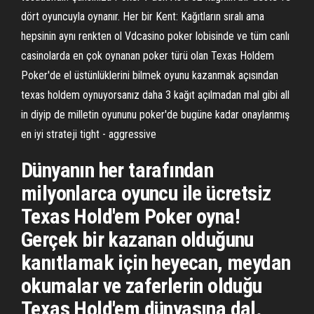
dört oyuncuyla oynanır. Her bir Kent: Kağıtların sıralı ama
hepsinin aynı renkten ol Vdcasino poker lobisinde ve tüm canlı
casinolarda en çok oynanan poker türü olan Texas Holdem
Poker'de el üstünlüklerini bilmek oyunu kazanmak açısından
texas holdem oynuyorsanız daha 3 kağıt açılmadan mal gibi all
in diyip de milletin oyununu poker'de bugüne kadar onaylanmış
en iyi strateji tight - aggressive
Dünyanın her tarafından
milyonlarca oyuncu ile ücretsiz
Texas Hold'em Poker oyna!
Gerçek bir kazanan olduğunu
kanıtlamak için heyecan, meydan
okumalar ve zaferlerin olduğu
Texas Hold'em dünyasına dal.