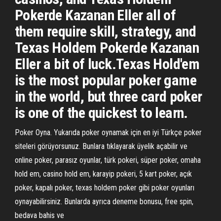
Pokerde Kazanan Eller all of
them require skill, strategy, and
Texas Holdem Pokerde Kazanan
Eller a bit of luck.Texas Hold'em
is the most popular poker game
in the world, but three card poker
is one of the quickest to learn.
Poker Oyna. Yukarıda poker oynamak için en iyi Türkçe poker
siteleri görüyorsunuz. Bunlara tıklayarak üyelik açabilir ve
online poker, parasız oyunlar, türk pokeri, süper poker, omaha
hold em, casino hold em, karayip pokeri, 5 kart poker, açık
poker, kapalı poker, texas holdem poker gibi poker oyunları
oynayabilirsiniz. Bunlarda ayrıca deneme bonusu, free spin,
bedava bahis ve