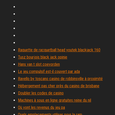
Raquette de racquetball head youtek blackjack 160
Tusz bourjois black jack opinie
Hans van t slot coevorden
Le jeu compulsif est-il couvert par ada
Ravello by toscano casino de robbinsville à proximité
Hébergement pas cher près du casino de brisbane
Doubler les codes de casino
Machines à sous en ligne gratuites reine du nil
Où vont les revenus du jeu pa
Quels emplacements utiliser pour la ram