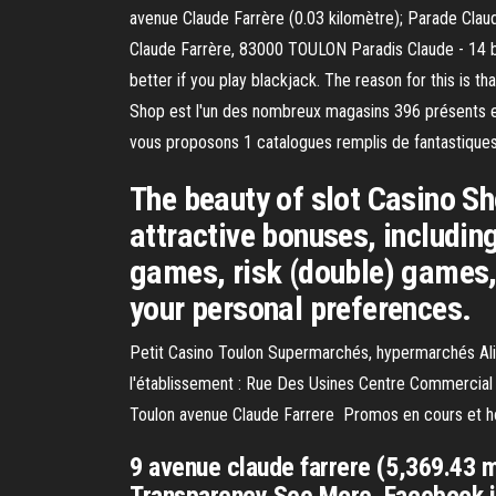
avenue Claude Farrère (0.03 kilomètre); Parade Clau
Claude Farrère, 83000 TOULON Paradis Claude - 14
better if you play blackjack. The reason for this is
Shop est l'un des nombreux magasins 396 présents en
vous proposons 1 catalogues remplis de fantastiques
The beauty of slot Casino Sh
attractive bonuses, includin
games, risk (double) games,
your personal preferences.
Petit Casino Toulon Supermarchés, hypermarchés Alime
l'établissement : Rue Des Usines Centre Commercial 
Toulon avenue Claude Farrere Promos en cours et hor
9 avenue claude farrere (5,369.43 m