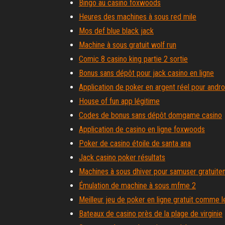
Bingo au casino foxwoods
Heures des machines à sous red mile
Mos def blue black jack
Machine à sous gratuit wolf run
Comic 8 casino king partie 2 sortie
Bonus sans dépôt pour jack casino en ligne
Application de poker en argent réel pour andro
House of fun app légitime
Codes de bonus sans dépôt domgame casino
Application de casino en ligne foxwoods
Poker de casino étoile de santa ana
Jack casino poker résultats
Machines à sous dhiver pour samuser gratuit
Émulation de machine à sous mfme 2
Meilleur jeu de poker en ligne gratuit comme l
Bateaux de casino près de la plage de virginie