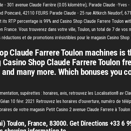
de - 301 avenue Claude Farrère (0.05 kilomètre); Parade Claude -Yves 
 bd Poincaré, 42110 FEURS Parade Claude - 25 rue Altkirch Neudorf,
 that its RTP percentage is 99% and Casino Shop Claude Farrere Toulon wi
 France. Vous trouverez dans votre ville, Toulon, un total de 7 de vos
 réductions et de promotions irrésistibles pour le magasin Casino Shop
op Claude Farrere Toulon machines is th
g Casino Shop Claude Farrere Toulon fre
 and many more. Which bonuses you co
ntation, supérettes : horaires, avis, retrouvez les Localisation8 av C
Géan 10 févr. 2021 Retrouvez les horaires d'ouverture, numéro de télé
aires de votre magasin Petit Casino 2 avenue Claude Farrere à Toulon (
i) Toulon, France, 83000. Get Directions +33 6 9