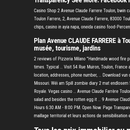
Transparency See More. Facebook i
Casino Shop 2 Avenue Claude Farrere Toulon, bwin ca
Toulon Farrere, 2, Avenue Claude Farrere, 83000 Tou
chips, casino in ayia napa, oneida casino food-Perc
Plan Avenue CLAUDE FARRERE à Toulo
musée, tourisme, jardins
2 reviews of Pizzeria Milano "Handmade wood fire piz
times. Typical … Visit 54 Rue Muiron, Toulon, France 
location, addresses, phone number, … Download vun de
Missouri. Wéi am Spill zombie diary 2 mat endlosem Su
Royale. Vegas casino … Avenue Claude Farrère Toulon 
salad and besides the rotten egg it … 9 Avenue Clau
Hours 6:30 AM - 8:00 PM. Open Now. Page Transparen
maillage territorial et leurs actions de sensibilisation